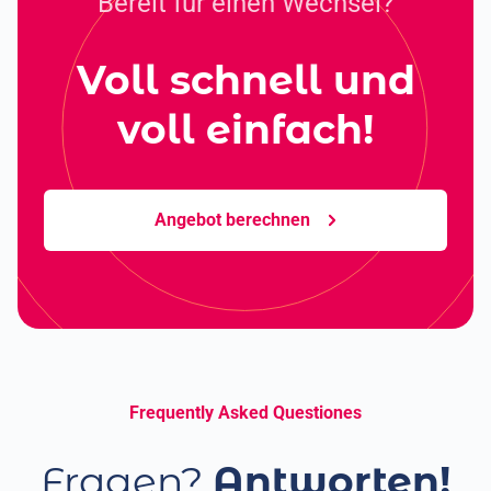
Bereit für einen Wechsel?
Voll schnell und
voll
einfach!
Angebot berechnen
Frequently Asked Questiones
Fragen?
Antworten!