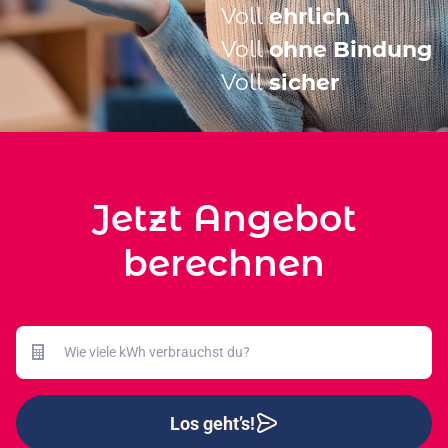
Voll
ehrlich
Voll
ohne Bindung
Voll
sicher
Jetzt Angebot
berechnen
Los geht’s!