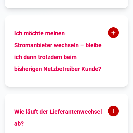
Nein, denn wir bieten derzeit keinen
Einspeisetarif an.
Ich möchte meinen
Stromanbieter wechseln – bleibe
ich dann trotzdem beim
bisherigen Netzbetreiber Kunde?
Du benutzt weiterhin das
Leitungsnetz deines lokalen
Netzbetreibers und bezahlst die
Netzkosten direkt an ihn.
Wie läuft der Lieferantenwechsel
ab?